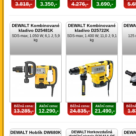
3.818,-
3.350,-
4.276,-
3.690,-
5.6
DEWALT Kombinované
DEWALT Kombinované
DEWAL
kladivo D25481K
kladivo D25722K
SDS-max; 1.050 W; 6,1 J; 5,9
SDS-max; 1.400 W; 11,0 J; 9,1
125 
kg
kg
Běžná cena:
Akční cena:
Běžná cena:
Akční cena:
Běžná
13.285,-
12.290,-
24.835,-
21.490,-
1.8
DEWALT Hoblík DW680K
DEWALT Horkovzdušná
DEWAL