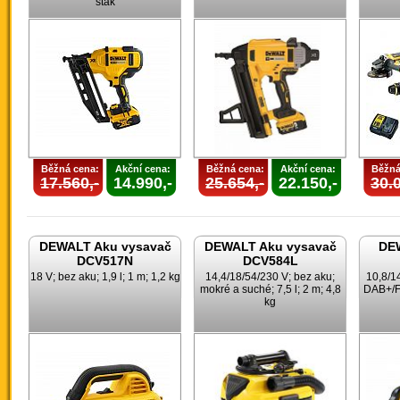
stak
Běžná cena:
Akční cena:
Běžná cena:
Akční cena:
Běžná
17.560,-
14.990,-
25.654,-
22.150,-
30.0
DEWALT Aku vysavač
DEWALT Aku vysavač
DEW
DCV517N
DCV584L
18 V; bez aku; 1,9 l; 1 m; 1,2 kg
14,4/18/54/230 V; bez aku;
10,8/1
mokré a suché; 7,5 l; 2 m; 4,8
DAB+/F
kg