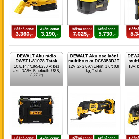
Běžná cena:
Akční cena:
Běžná cena:
Akční cena:
Běžná
3.360,-
3.190,-
7.025,-
5.730,-
5.3
DEWALT Aku rádio
DEWALT Aku oscilační
DEWA
DWST1-81078 Tstak
multibruska DCS353D2T
mult
10,8/14,4/18/54/230 V; bez
12V; 2x 2,0 Ah Li-Ion; 1,6°; 0,8
18V; b
aku; DAB+; Bluetooth; USB;
kg; T-stak
8,27 kg
Běžná cena:
Akční cena:
Běžná cena:
Akční cena:
Běžná