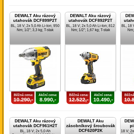
DEWALT Aku rázový
DEWALT Aku rázový
DEW
utahovák DCF899P2T
utahovák DCF892P2T
utah
BL, 18 V; 2x 5,0 Ah Li-Ion; 950
BL, 18 V; 2x 5,0 Ah Li-Ion; 812
BL, 18 
Nm; 1/2"; 3,3 kg; T-stak
Nm; 1/2"; 1,67 kg; T-stak
Nm; 
Běžná cena:
Akční cena:
Běžná cena:
Akční cena:
Běžná
10.290,-
8.990,-
12.522,-
10.490,-
10.8
DEWALT Aku rázový
DEWALT Aku
DEWA
utahovák DCF961H2T
zásobníkový šroubovák
p
DCF620P2K
BL, 18 V; 2x 5,0 Ah
18 V; 2x