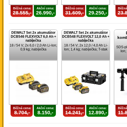
Běžná cena:
Akční cena:
Běžná cena:
Akční cena:
Běžná
28.555,-
26.990,-
31.609,-
29.250,-
23.8
DEWALT Set 2x akumulátor
DEWALT Set 2x akumulátor
DCB546 FLEXVOLT 6,0 Ah +
DCB548 FLEXVOLT 12,0 Ah +
komb
nabíječka
nabíječka
18 / 54 V; 2x 6,0 / 2,0 Ah Li-Ion;
18 / 54 V; 2x 12,0 / 4,0 Ah Li-
SDS-plu
0,9 kg; nabíječka
Ion; 1,4 kg; nabíječka; T-stak
Ion;
Běžná cena:
Akční cena:
Běžná cena:
Akční cena:
Běžná
8.704,-
8.150,-
14.241,-
12.890,-
11.8