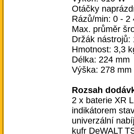
Otáčky naprázdn
Rázů/min: 0 - 2
Max. průměr šr
Držák nástrojů: 
Hmotnost: 3,3 k
Délka: 224 mm
Výška: 278 mm
Rozsah dodávk
2 x baterie XR L
indikátorem stav
univerzální nab
kufr DeWALT T