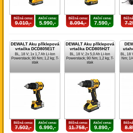
Běžná cena:
Akční cena:
Běžná cena:
Akční cena:
Běžná
9.010,-
5.990,-
8.094,-
7.590,-
7.2
DEWALT Aku příklepová
DEWALT Aku příklepová
DEW
vrtačka DCD805E1T
vrtačka DCD805H2T
utah
BL, 18 V; 1x 1,7 Ah Li-Ion
BL, 18 V; 2x 5,0 Ah Li-Ion
BL, 18 
Powerstack; 90 Nm; 1,2 kg; T-
Powerstack; 90 Nm; 1,2 kg; T-
Nm; 1/4
stak
stak
Běžná cena:
Akční cena:
Běžná cena:
Akční cena:
Běžná
7.502,-
6.990,-
11.758,-
9.890,-
8.8