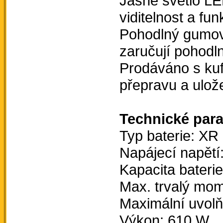
Jasné světlo LE
viditelnost a fu
Pohodlný gumový
zaručují pohodl
Prodáváno s ku
přepravu a ulože
Technické par
Typ baterie: XR 
Napájecí napětí
Kapacita baterie
Max. trvalý mo
Maximální uvol
Výkon: 610 W