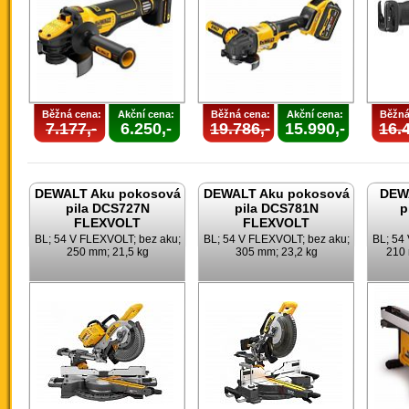
Běžná cena:
Akční cena:
Běžná cena:
Akční cena:
Běžná
7.177,-
6.250,-
19.786,-
15.990,-
16.4
DEWALT Aku pokosová
DEWALT Aku pokosová
DEWA
pila DCS727N
pila DCS781N
p
FLEXVOLT
FLEXVOLT
BL; 54 V FLEXVOLT; bez aku;
BL; 54 V FLEXVOLT; bez aku;
BL; 54
250 mm; 21,5 kg
305 mm; 23,2 kg
210 