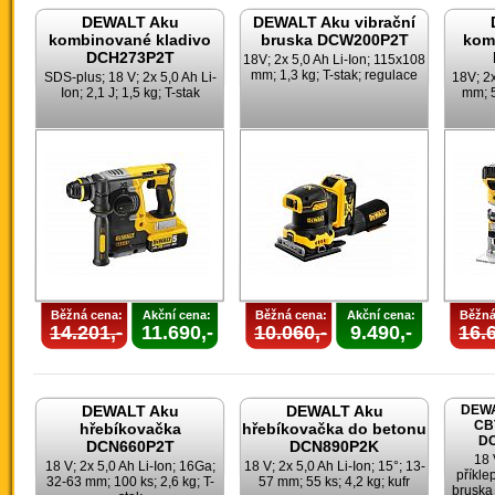
DEWALT Aku
DEWALT Aku vibrační
kombinované kladivo
bruska DCW200P2T
kom
DCH273P2T
18V; 2x 5,0 Ah Li-Ion; 115x108
mm; 1,3 kg; T-stak; regulace
SDS-plus; 18 V; 2x 5,0 Ah Li-
18V; 2x
Ion; 2,1 J; 1,5 kg; T-stak
mm; 5
Běžná cena:
Akční cena:
Běžná cena:
Akční cena:
Běžná
14.201,-
11.690,-
10.060,-
9.490,-
16.6
DEWALT Aku
DEWALT Aku
DEWA
CB
hřebíkovačka
hřebíkovačka do betonu
DC
DCN660P2T
DCN890P2K
18 
18 V; 2x 5,0 Ah Li-Ion; 16Ga;
18 V; 2x 5,0 Ah Li-Ion; 15°; 13-
příkle
32-63 mm; 100 ks; 2,6 kg; T-
57 mm; 55 ks; 4,2 kg; kufr
bruska 