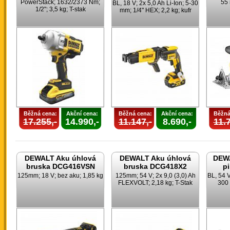
PowerStack; 1632/2373 Nm;
55 
BL, 18 V; 2x 5,0 Ah Li-Ion; 5-30
1/2"; 3,5 kg; T-stak
mm; 1/4" HEX; 2,2 kg; kufr
Běžná cena:
Akční cena:
Běžná cena:
Akční cena:
Běžná
17.255,-
14.990,-
11.147,-
8.690,-
11.7
DEWALT Aku úhlová
DEWALT Aku úhlová
DEWA
bruska DCG416VSN
bruska DCG418X2
p
125mm; 18 V; bez aku; 1,85 kg
125mm; 54 V; 2x 9,0 (3,0) Ah
BL, 54 
FLEXVOLT; 2,18 kg; T-Stak
300 