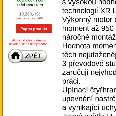
s vysokou hodno
akční cena s DPH
technologií XR L
10.290,- Kč
Výkonný motor c
běžná cena s DPH
moment až 950 
Poptat produkt
náročné montáž
Akční nabídka platná do
Hodnota moment
odvolání nebo do vyprodání.
těch nejutaženěj
3 převodové st
zaručují nejvho
práci.
Upínací čtyřhra
upevnění nástrč
a vynikající uch