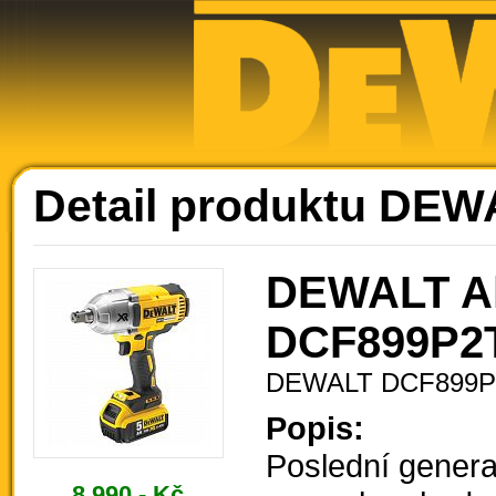
Ak
Detail produktu DE
DEWALT Ak
DCF899P2
DEWALT DCF899P
Popis:
Poslední genera
8.990,- Kč