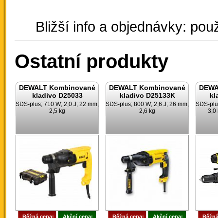
Bližší info a objednávky: použ
Ostatní produkty
DEWALT Kombinované
DEWALT Kombinované
DEWA
kladivo D25033
kladivo D25133K
kl
SDS-plus; 710 W; 2,0 J; 22 mm;
SDS-plus; 800 W; 2,6 J; 26 mm;
SDS-plus
2,5 kg
2,6 kg
3,0
Běžná cena:
Akční cena:
Běžná cena:
Akční cena:
Běžná