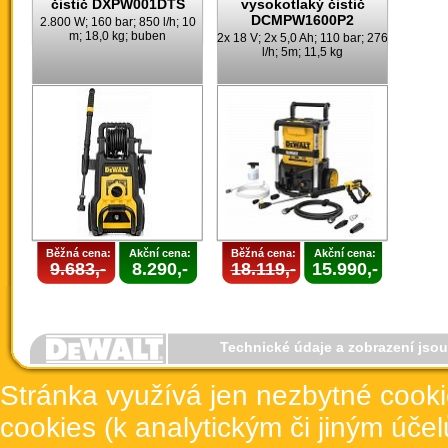
čistič DXPW001DTS
vysokotlaký čistič
DCMPW1600P2
2.800 W; 160 bar; 850 l/h; 10
m; 18,0 kg; buben
2x 18 V; 2x 5,0 Ah; 110 bar; 276
l/h; 5m; 11,5 kg
Běžná cena:
Akční cena:
Běžná cena:
Akční cena:
9.683,-
8.290,-
18.119,-
15.990,-
Technické údaje a zobrazení jso
Stránka využívá jen nezbytné cook
cookies (k analytickým či jiným úče