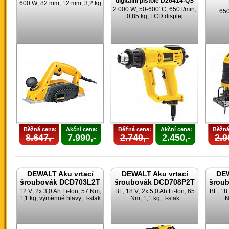
digitální pistole D26414-QS
600 W; 82 mm; 12 mm; 3,2 kg
2.000 W; 50-600°C; 650 l/min;
650
0,85 kg; LCD displej
Běžná cena:
Akční cena:
Běžná cena:
Akční cena:
Běžná
8.647,-
7.990,-
2.749,-
2.450,-
2.9
DEWALT Aku vrtací
DEWALT Aku vrtací
DEW
šroubovák DCD703L2T
šroubovák DCD708P2T
šrou
12 V; 2x 3,0 Ah Li-Ion; 57 Nm;
BL, 18 V; 2x 5,0 Ah Li-Ion; 65
BL, 18 
1,1 kg; výměnné hlavy; T-stak
Nm; 1,1 kg; T-stak
N