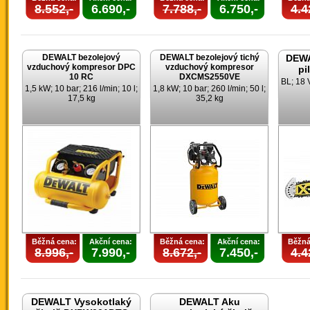
8.552,-
6.690,-
7.788,-
6.750,-
4.4
DEWALT bezolejový
DEWALT bezolejový tichý
DEWA
vzduchový kompresor DPC
vzduchový kompresor
pi
10 RC
DXCMS2550VE
BL; 18 
1,5 kW; 10 bar; 216 l/min; 10 l;
1,8 kW; 10 bar; 260 l/min; 50 l;
17,5 kg
35,2 kg
Běžná cena:
Akční cena:
Běžná cena:
Akční cena:
Běžná
8.996,-
7.990,-
8.672,-
7.450,-
4.4
DEWALT Vysokotlaký
DEWALT Aku