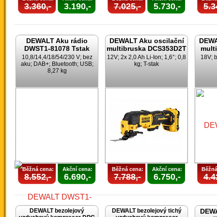
3.360,-
3.190,-
7.025,-
5.730,-
5.3
DEWALT Aku rádio
DEWALT Aku oscilační
DEWA
DWST1-81078 Tstak
multibruska DCS353D2T
mult
10,8/14,4/18/54/230 V; bez
12V; 2x 2,0 Ah Li-Ion; 1,6°; 0,8
18V; b
aku; DAB+; Bluetooth; USB;
kg; T-stak
8,27 kg
Běžná cena:
Akční cena:
Běžná cena:
Akční cena:
Běžná
8.552,-
6.690,-
7.788,-
6.750,-
4.4
DEWALT bezolejový
DEWALT bezolejový tichý
DEWA