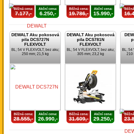
Běžná cena:
Akční cena:
Běžná cena:
Akční cena:
Běžná
7.177,-
6.250,-
19.786,-
15.990,-
16.4
DEWALT Aku pokosová
DEWALT Aku pokosová
DEWA
pila DCS727N
pila DCS781N
p
FLEXVOLT
FLEXVOLT
BL; 54 V FLEXVOLT; bez aku;
BL; 54 V FLEXVOLT; bez aku;
BL; 54
250 mm; 21,5 kg
305 mm; 23,2 kg
210 
Běžná cena:
Akční cena:
Běžná cena:
Akční cena:
Běžná
28.555,-
26.990,-
31.609,-
29.250,-
23.8