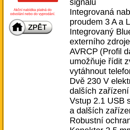
signálu
Integrovaná nab
Akční nabídka platná do
odvolání nebo do vyprodání.
proudem 3 A a L
Integrovaný Blu
externího zdroje
AVRCP (Profil d
umožňuje řídit z
vytáhnout telefo
Dvě 230 V elekt
dalších zařízení
Vstup 2.1 USB s
a dalších zaříze
Robustní ochra