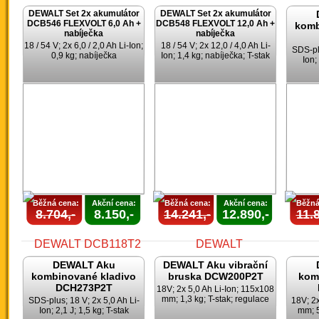
DEWALT Set 2x akumulátor
DEWALT Set 2x akumulátor
DCB546 FLEXVOLT 6,0 Ah +
DCB548 FLEXVOLT 12,0 Ah +
komb
nabíječka
nabíječka
18 / 54 V; 2x 6,0 / 2,0 Ah Li-Ion;
18 / 54 V; 2x 12,0 / 4,0 Ah Li-
SDS-plu
0,9 kg; nabíječka
Ion; 1,4 kg; nabíječka; T-stak
Ion;
Běžná cena:
Akční cena:
Běžná cena:
Akční cena:
Běžná
8.704,-
8.150,-
14.241,-
12.890,-
11.8
DEWALT Aku
DEWALT Aku vibrační
kombinované kladivo
bruska DCW200P2T
kom
DCH273P2T
18V; 2x 5,0 Ah Li-Ion; 115x108
mm; 1,3 kg; T-stak; regulace
SDS-plus; 18 V; 2x 5,0 Ah Li-
18V; 2x
Ion; 2,1 J; 1,5 kg; T-stak
mm; 5