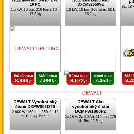
vzduchový kompresor DPC
vzduchový kompresor
pi
10 RC
DXCMS2550VE
BL; 18 
1,5 kW; 10 bar; 216 l/min; 10 l;
1,8 kW; 10 bar; 260 l/min; 50 l;
17,5 kg
35,2 kg
Běžná cena:
Akční cena:
Běžná cena:
Akční cena:
Běžná
8.996,-
7.990,-
8.672,-
7.450,-
4.4
DEWALT Vysokotlaký
DEWALT Aku
čistič DXPW001DTS
vysokotlaký čistič
DCMPW1600P2
2.800 W; 160 bar; 850 l/h; 10
m; 18,0 kg; buben
2x 18 V; 2x 5,0 Ah; 110 bar; 276
l/h; 5m; 11,5 kg