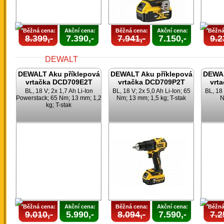
Běžná cena:
Akční cena:
Běžná cena:
Akční cena:
Běžná
8.399,-
7.390,-
7.941,-
7.150,-
9.2
DEWALT Aku příklepová
DEWALT Aku příklepová
DEWAL
vrtačka DCD709E2T
vrtačka DCD709P2T
vrt
BL, 18 V; 2x 1,7 Ah Li-Ion
BL, 18 V; 2x 5,0 Ah Li-Ion; 65
BL, 18 
Powerstack; 65 Nm; 13 mm; 1,2
Nm; 13 mm; 1,5 kg; T-stak
N
kg; T-stak
Běžná cena:
Akční cena:
Běžná cena:
Akční cena:
Běžná
9.010,-
5.990,-
8.094,-
7.590,-
7.2