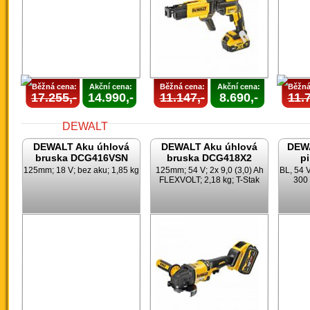
Běžná cena:
Akční cena:
Běžná cena:
Akční cena:
Běžná
17.255,-
14.990,-
11.147,-
8.690,-
11.7
DEWALT Aku úhlová
DEWALT Aku úhlová
DEWA
bruska DCG416VSN
bruska DCG418X2
p
125mm; 18 V; bez aku; 1,85 kg
125mm; 54 V; 2x 9,0 (3,0) Ah
BL, 54 
FLEXVOLT; 2,18 kg; T-Stak
300 