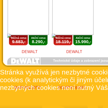
Běžná cena:
Akční cena:
Běžná cena:
Akční cena:
9.683,-
8.290,-
18.119,-
15.990,-
Technické údaje a zobrazení jso
Stránka využívá jen nezbytné cook
cookies (k analytickým či jiným úče
nezbytných cookies není nutný Váš