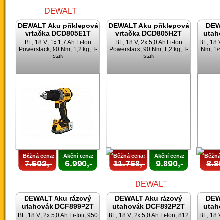
DEWALT Aku příklepová
DEWALT Aku příklepová
DEW
vrtačka DCD805E1T
vrtačka DCD805H2T
utah
BL, 18 V; 1x 1,7 Ah Li-Ion
BL, 18 V; 2x 5,0 Ah Li-Ion
BL, 18 
Powerstack; 90 Nm; 1,2 kg; T-
Powerstack; 90 Nm; 1,2 kg; T-
Nm; 1/4
stak
stak
Běžná cena:
Akční cena:
Běžná cena:
Akční cena:
Běžná
7.502,-
6.990,-
11.758,-
9.890,-
8.8
DEWALT Aku rázový
DEWALT Aku rázový
DEW
utahovák DCF899P2T
utahovák DCF892P2T
utah
BL, 18 V; 2x 5,0 Ah Li-Ion; 950
BL, 18 V; 2x 5,0 Ah Li-Ion; 812
BL, 18 