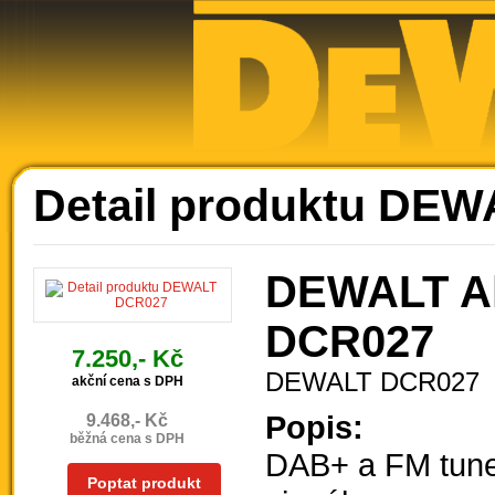
Ak
Detail produktu DE
DEWALT Ak
DCR027
7.250,- Kč
DEWALT DCR027
akční cena s DPH
Popis:
9.468,- Kč
běžná cena s DPH
DAB+ a FM tuner
Poptat produkt