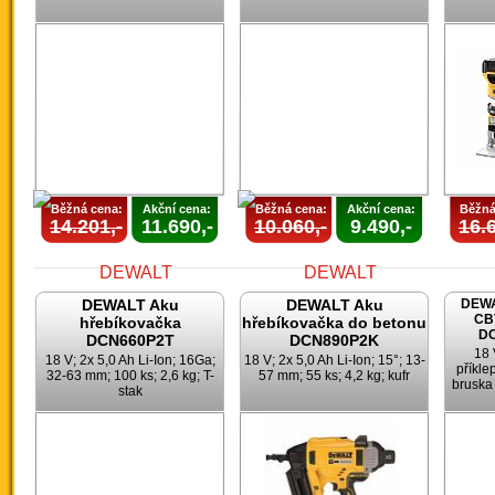
Běžná cena:
Akční cena:
Běžná cena:
Akční cena:
Běžná
14.201,-
11.690,-
10.060,-
9.490,-
16.6
DEWALT Aku
DEWALT Aku
DEWA
CB
hřebíkovačka
hřebíkovačka do betonu
DC
DCN660P2T
DCN890P2K
18 
18 V; 2x 5,0 Ah Li-Ion; 16Ga;
18 V; 2x 5,0 Ah Li-Ion; 15°; 13-
příkle
32-63 mm; 100 ks; 2,6 kg; T-
57 mm; 55 ks; 4,2 kg; kufr
bruska 
stak