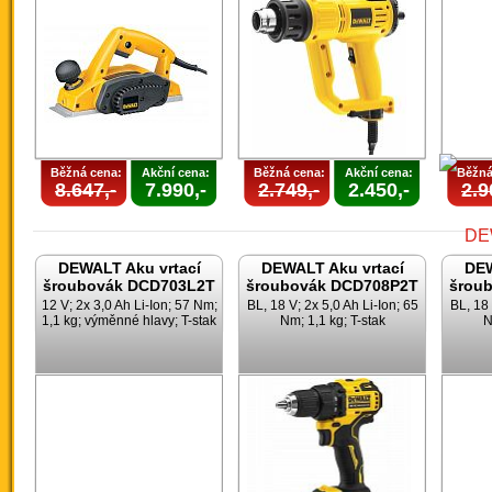
Běžná cena:
Akční cena:
Běžná cena:
Akční cena:
Běžná
8.647,-
7.990,-
2.749,-
2.450,-
2.9
DEWALT Aku vrtací
DEWALT Aku vrtací
DEW
šroubovák DCD703L2T
šroubovák DCD708P2T
šrou
12 V; 2x 3,0 Ah Li-Ion; 57 Nm;
BL, 18 V; 2x 5,0 Ah Li-Ion; 65
BL, 18 
1,1 kg; výměnné hlavy; T-stak
Nm; 1,1 kg; T-stak
N