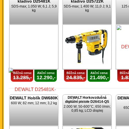
kladivo D25481K
kladivo D25722K
SDS-max; 1.050 W; 6,1 J; 5,9
SDS-max; 1.400 W; 11,0 J; 9,1
125 
kg
kg
Běžná cena:
Akční cena:
Běžná cena:
Akční cena:
Běžná
13.285,-
12.290,-
24.835,-
21.490,-
1.8
DEWALT Hoblík DW680K
DEWALT Horkovzdušná
DEWAL
digitální pistole D26414-QS
600 W; 82 mm; 12 mm; 3,2 kg
2.000 W; 50-600°C; 650 l/min;
650
0,85 kg; LCD displej