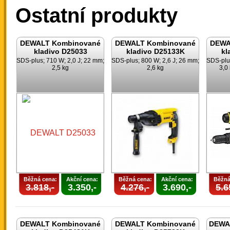
Ostatní produkty
DEWALT Kombinované
DEWALT Kombinované
DEWA
kladivo D25033
kladivo D25133K
kl
SDS-plus; 710 W; 2,0 J; 22 mm;
SDS-plus; 800 W; 2,6 J; 26 mm;
SDS-plus
2,5 kg
2,6 kg
3,0
Běžná cena:
Akční cena:
Běžná cena:
Akční cena:
Běžná
3.818,-
3.350,-
4.276,-
3.690,-
5.6
DEWALT Kombinované
DEWALT Kombinované
DEWAL