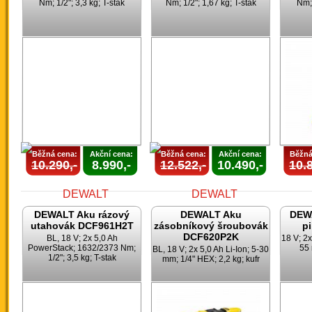
Nm; 1/2"; 3,3 kg; T-stak
Nm; 1/2"; 1,67 kg; T-stak
Nm; 
Běžná cena:
Akční cena:
Běžná cena:
Akční cena:
Běžná
10.290,-
8.990,-
12.522,-
10.490,-
10.8
DEWALT Aku rázový
DEWALT Aku
DEWA
utahovák DCF961H2T
zásobníkový šroubovák
p
DCF620P2K
BL, 18 V; 2x 5,0 Ah
18 V; 2x
PowerStack; 1632/2373 Nm;
55 
BL, 18 V; 2x 5,0 Ah Li-Ion; 5-30
1/2"; 3,5 kg; T-stak
mm; 1/4" HEX; 2,2 kg; kufr