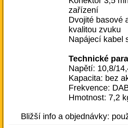
Konektor 3,5 mm
zařízení
Dvojité basové 
kvalitou zvuku
Napájecí kabel 
Technické par
Napětí: 10,8/14
Kapacita: bez a
Frekvence: DA
Hmotnost: 7,2 k
Bližší info a objednávky: použ