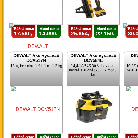
Běžná cena:
Akční cena:
Běžná cena:
Akční cena:
Běžná
17.560,-
14.990,-
25.654,-
22.150,-
30.0
DEWALT Aku vysavač
DEWALT Aku vysavač
DEW
DCV517N
DCV584L
18 V; bez aku; 1,9 l; 1 m; 1,2 kg
14,4/18/54/230 V; bez aku;
10,8/1
mokré a suché; 7,5 l; 2 m; 4,8
DAB+/F
kg
Běžná cena:
Akční cena:
Běžná cena:
Akční cena:
Běžná