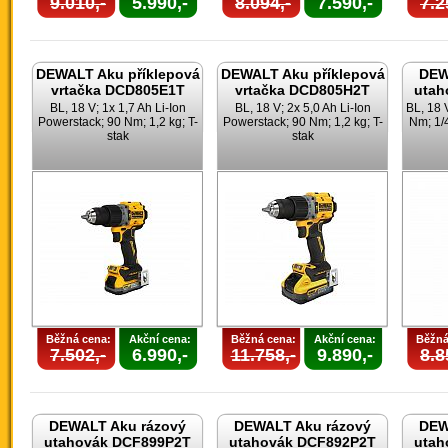
9.010,-
5.990,-
8.094,-
7.590,-
7.2
DEWALT Aku příklepová
DEWALT Aku příklepová
DEW
vrtačka DCD805E1T
vrtačka DCD805H2T
utah
BL, 18 V; 1x 1,7 Ah Li-Ion
BL, 18 V; 2x 5,0 Ah Li-Ion
BL, 18 
Powerstack; 90 Nm; 1,2 kg; T-
Powerstack; 90 Nm; 1,2 kg; T-
Nm; 1/4
stak
stak
Běžná cena:
Akční cena:
Běžná cena:
Akční cena:
Běžná
7.502,-
6.990,-
11.758,-
9.890,-
8.8
DEWALT Aku rázový
DEWALT Aku rázový
DEW
utahovák DCF899P2T
utahovák DCF892P2T
utah