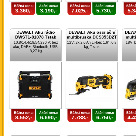
Běžná cena:
Akční cena:
Běžná cena:
Akční cena:
Běžná
3.360,-
3.190,-
7.025,-
5.730,-
5.3
DEWALT Aku rádio
DEWALT Aku oscilační
DEWA
DWST1-81078 Tstak
multibruska DCS353D2T
mult
10,8/14,4/18/54/230 V; bez
12V; 2x 2,0 Ah Li-Ion; 1,6°; 0,8
18V; b
aku; DAB+; Bluetooth; USB;
kg; T-stak
8,27 kg
Běžná cena:
Akční cena:
Běžná cena:
Akční cena:
Běžná
8.552,-
6.690,-
7.788,-
6.750,-
4.4