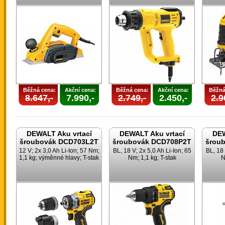
Běžná cena:
Akční cena:
Běžná cena:
Akční cena:
Běžná
8.647,-
7.990,-
2.749,-
2.450,-
2.9
DEWALT Aku vrtací
DEWALT Aku vrtací
DEW
šroubovák DCD703L2T
šroubovák DCD708P2T
šrou
12 V; 2x 3,0 Ah Li-Ion; 57 Nm;
BL, 18 V; 2x 5,0 Ah Li-Ion; 65
BL, 18 
1,1 kg; výměnné hlavy; T-stak
Nm; 1,1 kg; T-stak
N