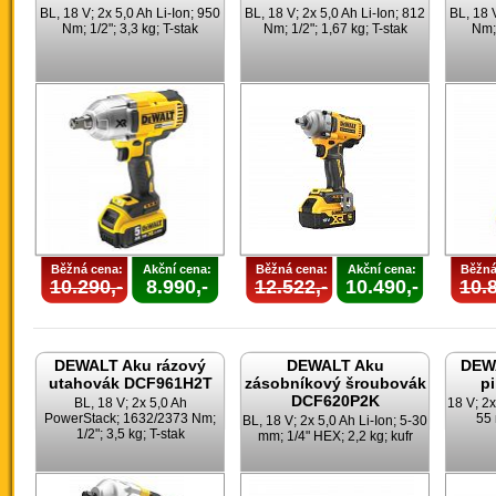
BL, 18 V; 2x 5,0 Ah Li-Ion; 950
BL, 18 V; 2x 5,0 Ah Li-Ion; 812
BL, 18 
Nm; 1/2"; 3,3 kg; T-stak
Nm; 1/2"; 1,67 kg; T-stak
Nm; 
Běžná cena:
Akční cena:
Běžná cena:
Akční cena:
Běžná
10.290,-
8.990,-
12.522,-
10.490,-
10.8
DEWALT Aku rázový
DEWALT Aku
DEWA
utahovák DCF961H2T
zásobníkový šroubovák
p
DCF620P2K
BL, 18 V; 2x 5,0 Ah
18 V; 2x
PowerStack; 1632/2373 Nm;
55 
BL, 18 V; 2x 5,0 Ah Li-Ion; 5-30
1/2"; 3,5 kg; T-stak
mm; 1/4" HEX; 2,2 kg; kufr