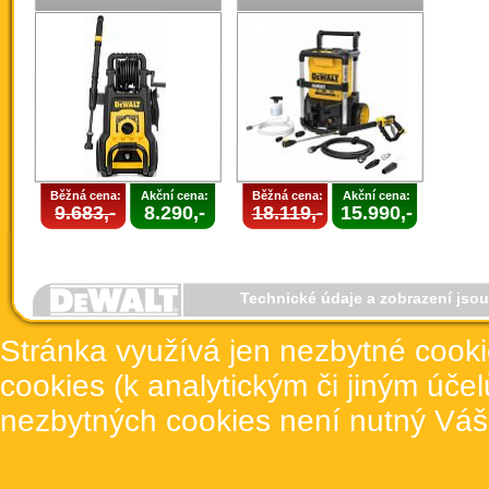
Běžná cena:
Akční cena:
Běžná cena:
Akční cena:
9.683,-
8.290,-
18.119,-
15.990,-
Technické údaje a zobrazení jso
Stránka využívá jen nezbytné cook
cookies (k analytickým či jiným úče
nezbytných cookies není nutný Váš