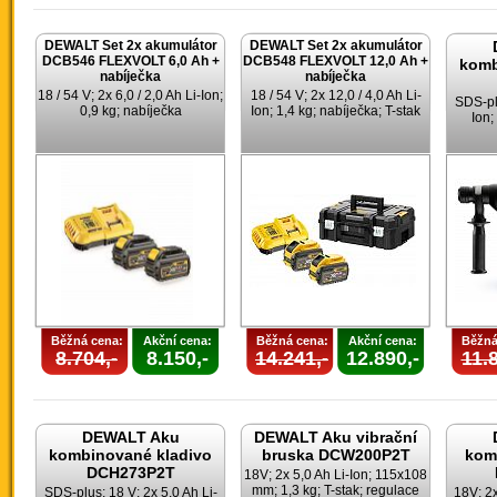
DEWALT Set 2x akumulátor
DEWALT Set 2x akumulátor
DCB546 FLEXVOLT 6,0 Ah +
DCB548 FLEXVOLT 12,0 Ah +
komb
nabíječka
nabíječka
18 / 54 V; 2x 6,0 / 2,0 Ah Li-Ion;
18 / 54 V; 2x 12,0 / 4,0 Ah Li-
SDS-plu
0,9 kg; nabíječka
Ion; 1,4 kg; nabíječka; T-stak
Ion;
Běžná cena:
Akční cena:
Běžná cena:
Akční cena:
Běžná
8.704,-
8.150,-
14.241,-
12.890,-
11.8
DEWALT Aku
DEWALT Aku vibrační
kombinované kladivo
bruska DCW200P2T
kom
DCH273P2T
18V; 2x 5,0 Ah Li-Ion; 115x108
mm; 1,3 kg; T-stak; regulace
SDS-plus; 18 V; 2x 5,0 Ah Li-
18V; 2x