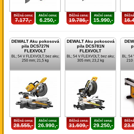
Běžná cena:
Akční cena:
Běžná cena:
Akční cena:
Běžná
7.177,-
6.250,-
19.786,-
15.990,-
16.4
DEWALT Aku pokosová
DEWALT Aku pokosová
DEWA
pila DCS727N
pila DCS781N
p
FLEXVOLT
FLEXVOLT
BL; 54 V FLEXVOLT; bez aku;
BL; 54 V FLEXVOLT; bez aku;
BL; 54
250 mm; 21,5 kg
305 mm; 23,2 kg
210 
Běžná cena:
Akční cena:
Běžná cena:
Akční cena:
Běžná
28.555,-
26.990,-
31.609,-
29.250,-
23.8