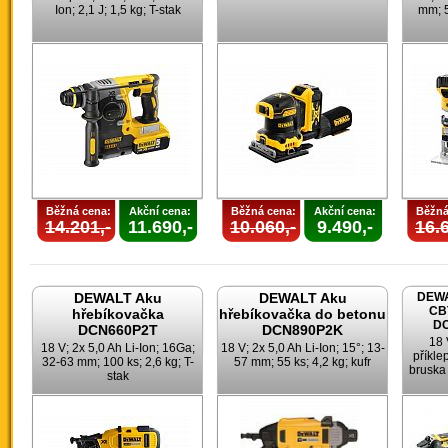
Ion; 2,1 J; 1,5 kg; T-stak
mm; 5
Běžná cena:
Akční cena:
Běžná cena:
Akční cena:
Běžná
14.201,-
11.690,-
10.060,-
9.490,-
16.6
DEWALT Aku
DEWALT Aku
DEWA
CB
hřebíkovačka
hřebíkovačka do betonu
DC
DCN660P2T
DCN890P2K
18 
18 V; 2x 5,0 Ah Li-Ion; 16Ga;
18 V; 2x 5,0 Ah Li-Ion; 15°; 13-
příkle
32-63 mm; 100 ks; 2,6 kg; T-
57 mm; 55 ks; 4,2 kg; kufr
bruska 
stak