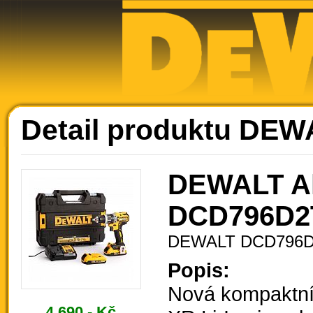
Ak
Detail produktu DE
DEWALT Ak
DCD796D2
DEWALT DCD796
Popis:
Nová kompaktní 
4.690,- Kč