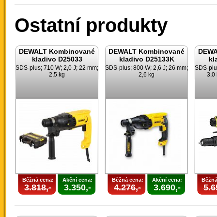
Ostatní produkty
DEWALT Kombinované
DEWALT Kombinované
DEWA
kladivo D25033
kladivo D25133K
kl
SDS-plus; 710 W; 2,0 J; 22 mm;
SDS-plus; 800 W; 2,6 J; 26 mm;
SDS-plus
2,5 kg
2,6 kg
3,0
Běžná cena:
Akční cena:
Běžná cena:
Akční cena:
Běžná
3.818,-
3.350,-
4.276,-
3.690,-
5.6