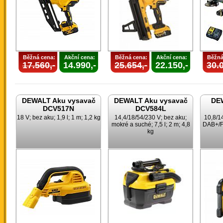
Běžná cena:
Akční cena:
Běžná cena:
Akční cena:
Běžná
17.560,-
14.990,-
25.654,-
22.150,-
30.0
DEWALT Aku vysavač
DEWALT Aku vysavač
DEW
DCV517N
DCV584L
18 V; bez aku; 1,9 l; 1 m; 1,2 kg
14,4/18/54/230 V; bez aku;
10,8/1
mokré a suché; 7,5 l; 2 m; 4,8
DAB+/F
kg