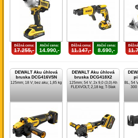
Běžná cena:
Akční cena:
Běžná cena:
Akční cena:
Běžná
17.255,-
14.990,-
11.147,-
8.690,-
11.7
DEWALT Aku úhlová
DEWALT Aku úhlová
DEWA
bruska DCG416VSN
bruska DCG418X2
p
125mm; 18 V; bez aku; 1,85 kg
125mm; 54 V; 2x 9,0 (3,0) Ah
BL, 54 
FLEXVOLT; 2,18 kg; T-Stak
300 