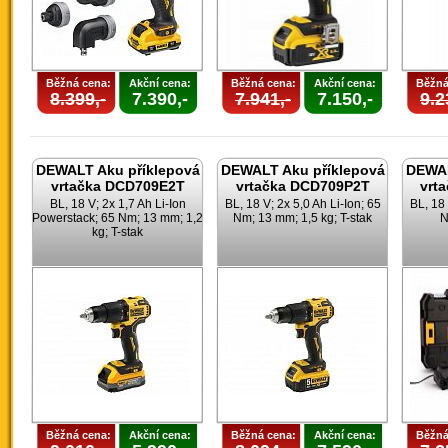
Běžná cena:
Akční cena:
Běžná cena:
Akční cena:
Běžná
8.399,-
7.390,-
7.941,-
7.150,-
9.2
DEWALT Aku příklepová
DEWALT Aku příklepová
DEWAL
vrtačka DCD709E2T
vrtačka DCD709P2T
vrt
BL, 18 V; 2x 1,7 Ah Li-Ion
BL, 18 V; 2x 5,0 Ah Li-Ion; 65
BL, 18 
Powerstack; 65 Nm; 13 mm; 1,2
Nm; 13 mm; 1,5 kg; T-stak
N
kg; T-stak
Běžná cena:
Akční cena:
Běžná cena:
Akční cena:
Běžná