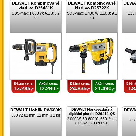
DEWALT Kombinované
DEWALT Kombinované
DEWAL
kladivo D25481K
kladivo D25722K
SDS-max; 1.050 W; 6,1 J; 5,9
SDS-max; 1.400 W; 11,0 J; 9,1
125 
kg
kg
Běžná cena:
Akční cena:
Běžná cena:
Akční cena:
Běžná
13.285,-
12.290,-
24.835,-
21.490,-
1.8
DEWALT Hoblík DW680K
DEWALT Horkovzdušná
DEWAL
digitální pistole D26414-QS
600 W; 82 mm; 12 mm; 3,2 kg
2.000 W; 50-600°C; 650 l/min;
650
0,85 kg; LCD displej