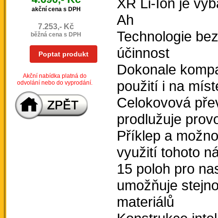
XR Li-Ion je vyb
akční cena s DPH
Ah
7.253,- Kč
Technologie bez
běžná cena s DPH
účinnost
Poptat produkt
Dokonale kompa
Akční nabídka platná do
použití i na mí
odvolání nebo do vyprodání.
Celokovová pře
prodlužuje prov
Příklep a možno
využití tohoto n
15 poloh pro n
umožňuje stejn
materiálů