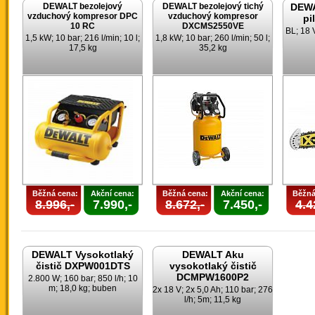
DEWALT bezolejový
DEWALT bezolejový tichý
DEWA
vzduchový kompresor DPC
vzduchový kompresor
pi
10 RC
DXCMS2550VE
BL; 18 
1,5 kW; 10 bar; 216 l/min; 10 l;
1,8 kW; 10 bar; 260 l/min; 50 l;
17,5 kg
35,2 kg
Běžná cena:
Akční cena:
Běžná cena:
Akční cena:
Běžná
8.996,-
7.990,-
8.672,-
7.450,-
4.4
DEWALT Vysokotlaký
DEWALT Aku
čistič DXPW001DTS
vysokotlaký čistič
DCMPW1600P2
2.800 W; 160 bar; 850 l/h; 10
m; 18,0 kg; buben
2x 18 V; 2x 5,0 Ah; 110 bar; 276
l/h; 5m; 11,5 kg