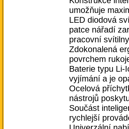
Konstrukce inte
umožňuje maximá
LED diodová sv
patce nářadí zar
pracovní svítiln
Zdokonalená er
povrchem rukoje
Baterie typu Li-
vyjímání a je op
Ocelová příchyt
nástrojů poskytu
Součást intelige
rychlejší prov
Univerzální nabí